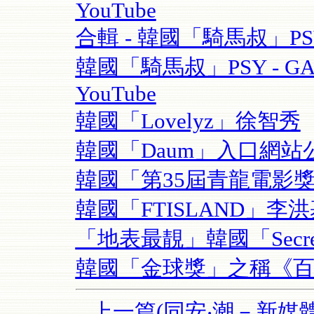
YouTube
合輯 - 韓國「騎馬叔」PSY- 
韓國「騎馬叔」PSY - GAN
YouTube
韓國「Lovelyz」徐智秀
韓國「Daum」入口網站
韓國「第35屆青龍電影
韓國「FTISLAND」李
「地表最靚」韓國「Secre
韓國「金球獎」之稱《
上一篇(同安‧潮－新媒