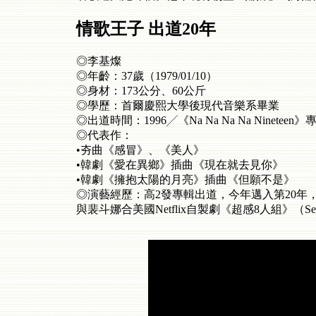
情歌王子 出道20年
◎李基燦
◎年齡：37歲（1979/01/10）
◎身材：173公分、60公斤
◎學歷：首爾慶熙大學後現代音樂系畢業
◎出道時間：1996╱《Na Na Na Na Nineteen》
◎代表作：
•夯曲《感冒》、《美人》
•韓劇《愛在異鄉》插曲《現在就去見你》
•韓劇《擁抱太陽的月亮》插曲《但願不是》
◎演藝經歷：高2發專輯出道，今年邁入第20年
與裴斗娜合美國Netflix自製劇《超感8人組》（S