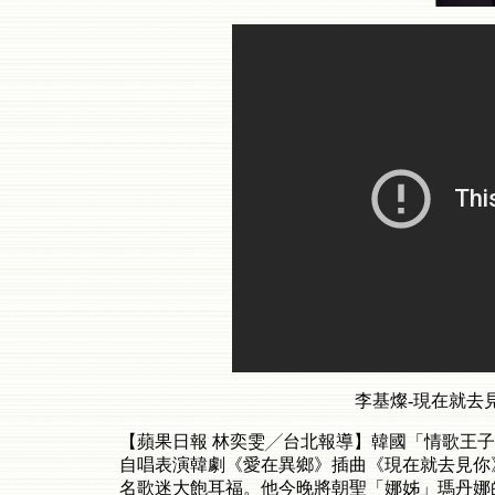
李基燦-現在就去見妳
【蘋果日報 林奕雯╱台北報導】韓國「情歌王子
自唱表演韓劇《愛在異鄉》插曲《現在就去見你
名歌迷大飽耳福。他今晚將朝聖「娜姊」瑪丹娜