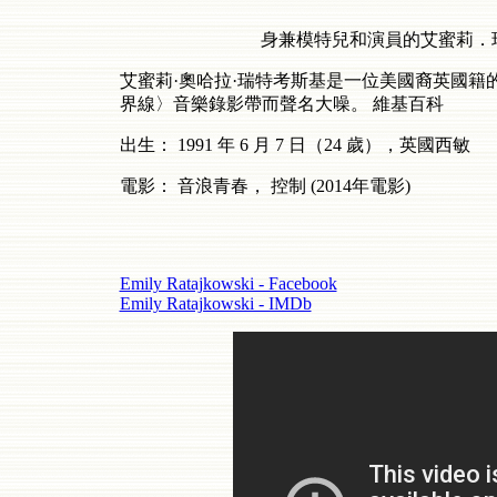
身兼模特兒和演員的艾蜜莉．瑞特考斯基 
艾蜜莉
·
奧哈拉
·
瑞特考斯基是一位美國裔英國籍
界線〉音樂錄影帶而聲名大噪。
維基百科
出生：
1991
年
6
月
7
日（
24
歲），英國西敏
電影：
音浪青春，
控制
(2014
年電影
)
Emily Ratajkowski - Facebook
Emily Ratajkowski - IMDb