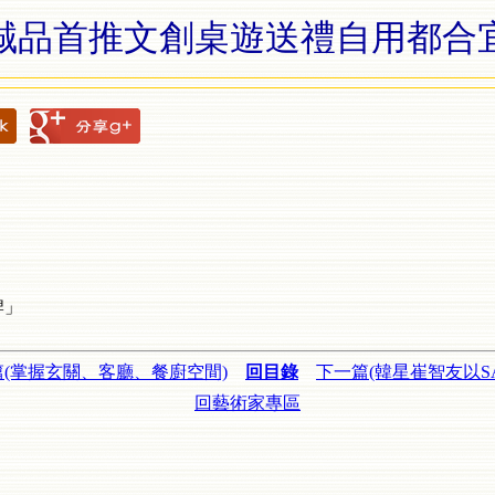
誠品首推文創桌遊送禮自用都合
牌」
篇(掌握玄關、客廳、餐廚空間)
回目錄
下一篇(韓星崔智友以SAI
回藝術家專區