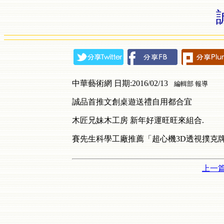
中華藝術網 日期:2016/02/13
編輯部 報導
誠品首推文創桌遊送禮自用都合宜
木匠兄妹木工房 新年好運旺旺來組合.
賽先生科學工廠推薦「超心機3D透視撲克
上一