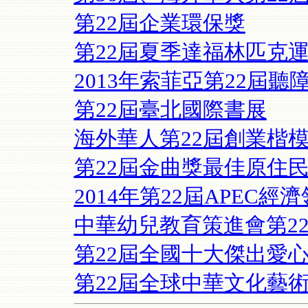
第22屆企業環保獎
第22屆夏季達福林匹克
2013年索菲亞第22屆
第22屆臺北國際書展
海外華人第22屆創業楷
第22屆金曲獎最佳原住
2014年第22屆APEC經
中華幼兒教育策進會第2
第22屆全國十大傑出愛
第22屆全球中華文化藝