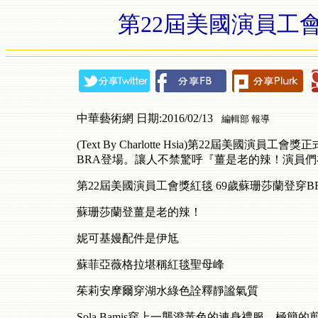
第22屆美國演員工
中華藝術網 日期:2016/02/13
編輯部 報導
(Text By Charlotte Hsia)第22屆
BRA登場。讓人不禁驚呼『薑是老的辣！演員
第22屆美國演員工會獎紅毯 69歲蘇珊莎蘭登穿B
蘇珊莎蘭登薑是老的辣！
妮可基嫚配件是伊尪
蘇菲亞薇格拉堪稱紅毯聖母峰
茱莉安摩爾穿湖水綠色詮釋靜謐氣質
Sola Bamis穿上一襲澄黃色的連身禮服，極