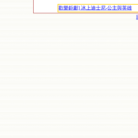
歡樂鉅獻] 冰上迪士尼-公主與英雄