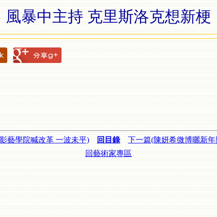
風暴中主持 克里斯洛克想新梗
(影藝學院喊改革 一波未平)
回目錄
下一篇(陳妍希微博曬新年照
回藝術家專區