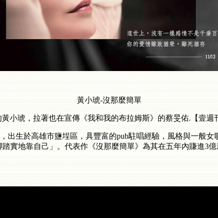
黃小琥-沒那麼簡單
》的黃小琥，拉著也在宣傳《我和我的布拉姆斯》的蔡旻佑.【壹週刊】2
，出生於高雄市鹽埕區，具豐富的pub駐唱經驗，風格與一般女
座右銘為「腳踏實地靠自己」。代表作《沒那麼簡單》為其在五年內賺進3