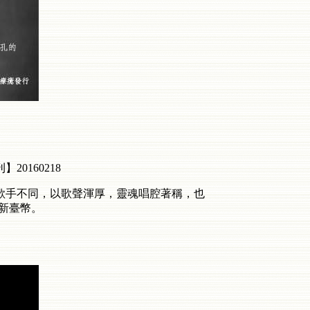
0160218
歌手不同，以歌聲渾厚，靈魂唱腔著稱，也
億新臺幣。