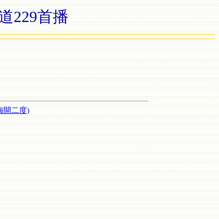
229首播
梅開二度)