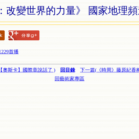
：改變世界的力量》 國家地理頻道
229首播
【奧斯卡】國際章說話了 )
回目錄
下一篇(《時周》藤原紀香
回藝術家專區