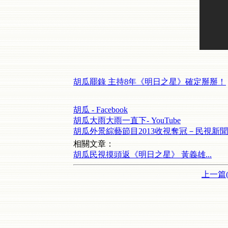
胡瓜罷錄 主持8年《明日之星》確定掰掰！
胡瓜 - Facebook
胡瓜大雨大雨一直下- YouTube
胡瓜外景綜藝節目2013收視奪冠－民視新聞- Y
相關文章：
胡瓜民視摸頭返《明日之星》 黃義雄...
上一篇