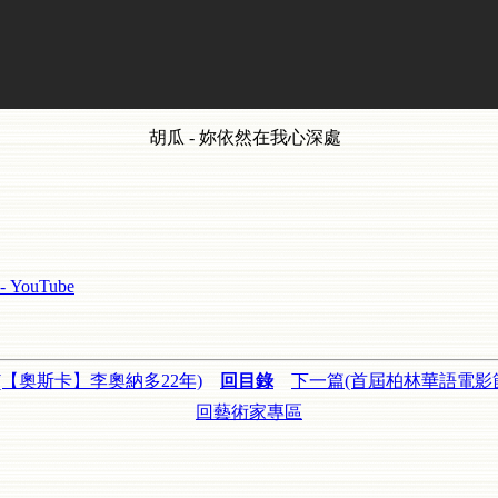
胡瓜 - 妳依然在我心深處
ouTube
(【奧斯卡】李奧納多22年)
回目錄
下一篇(首屆柏林華語電影節
回藝術家專區