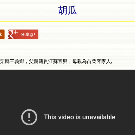
胡瓜
栗縣三義鄉，父親籍貫江蘇宜興，母親為苗栗客家人,