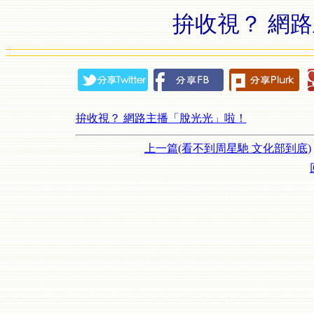
拚收視？ 網
拚收視？ 網路主播「脫光光」啦！
上一篇(看不到周星馳 文化部到底)