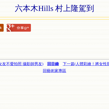
六本木Hills 村上隆駕到
女友不愛拍照 攝影師男友)
回目錄
下一篇(人體彩繪！將女性
回藝術家專區