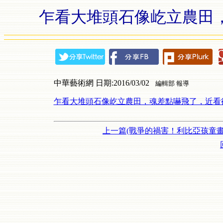
乍看大堆頭石像屹立農田，
中華藝術網 日期:2016/03/02
編輯部 報導
乍看大堆頭石像屹立農田，魂差點嚇飛了，近看後竟
上一篇(戰爭的禍害！利比亞孩童畫