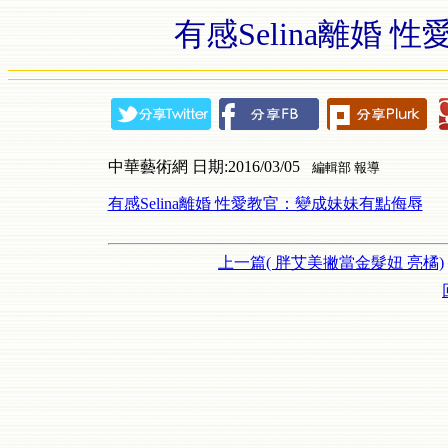
有感Selina離婚
中華藝術網 日期:2016/03/05
編輯部 報導
有感Selina離婚 性愛教官：變成妹妹有點侮辱
上一篇( 胖艾美撇當金髮妞 亮橘)