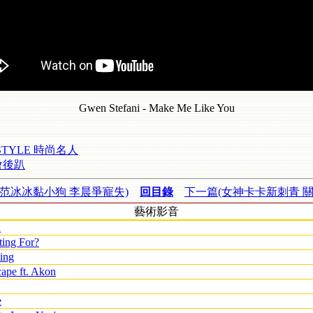
Gwen Stefani - Make Me Like You
TYLE 時尚名人
會後趴
(范冰冰黏小狗 李晨爭寵失)
回目錄
下一篇(女神卡卡新刺青 關
藝術影音
l
ting For?
ing
ape ft. Akon
e