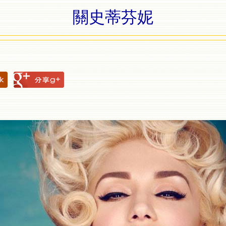
關史蒂芬妮