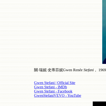
關·瑞妮·史蒂芬妮Gwen Renée
Stefani
， 19
Gwen Stefani | Official Site
Gwen Stefani - IMDb
Gwen Stefani - Facebook
GwenStefaniVEVO - YouTube