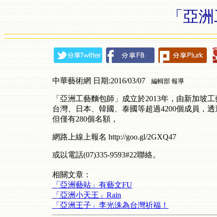
「亞洲
中華藝術網 日期:2016/03/07
編輯部 報導
「亞洲工藝麵包師」成立於2013年，由新加坡工藝
台灣、日本、韓國、泰國等超過4200個成員，
但僅有280個名額，
網路上線上報名 http://goo.gl/2GXQ47
或以電話(07)335-9593#22聯絡。
相關文章：
「亞洲藝站」有藝文FU
「亞洲小天王」Rain
「亞洲王子」李光洙為台灣祈福！