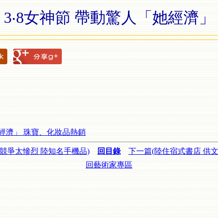
3‧8女神節 帶動驚人「她經濟」
她經濟」 珠寶、化妝品熱銷
(競爭太慘烈 陸知名手機品)
回目錄
下一篇(陸住宿式書店 供文
回藝術家專區