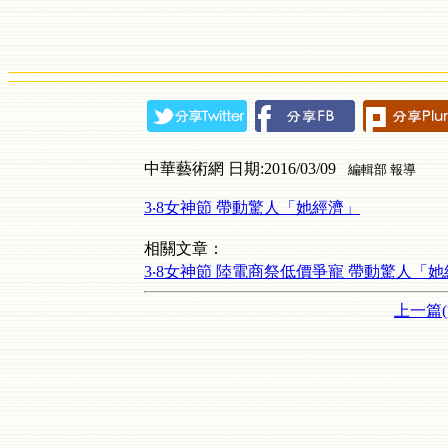
中華藝術網 日期:2016/03/09
編輯部 報導
3‧8女神節 帶動驚人「她經濟」
相關文章：
3‧8女神節 陸電商祭低價爭寵 帶動驚人「
上一篇