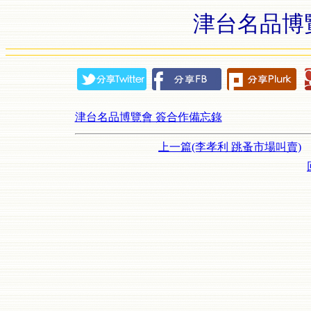
津台名品博
津台名品博覽會 簽合作備忘錄
上一篇(李孝利 跳蚤市場叫賣)