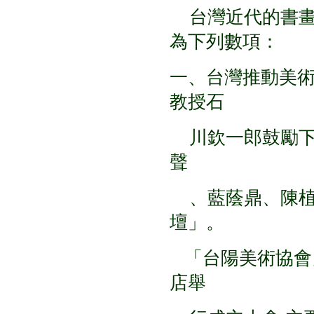
台灣近代的書畫
為下列數項：
一、台灣推動美
教授石
川欽一郎鼓勵下
聲
、藍蔭鼎、陳植
壇」。
「台陽美術協會」在
店舉