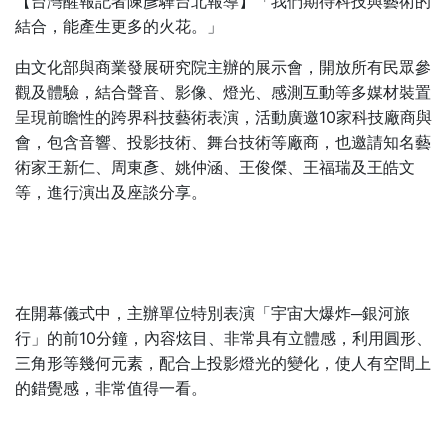
【台灣醒報記者陳彥驊台北報導】「我們期待科技與藝術的
結合，能產生更多的火花。」
由文化部與商業發展研究院主辦的展示會，開放所有民眾參
觀及體驗，結合聲音、影像、燈光、感測互動等多媒材裝置
10
呈現前瞻性的跨界科技藝術表演，活動廣邀
家科技廠商與
會，包含音響、投影技術、舞台技術等廠商，也邀請知名藝
術家王新仁、周東彥、姚仲涵、王俊傑、王福瑞及王皓文
等，進行演出及座談分享。
在開幕儀式中，主辦單位特別表演「宇宙大爆炸─銀河旅
10
行」的前
分鐘，內容炫目、非常具有立體感，利用圓形、
三角形等幾何元素，配合上投影燈光的變化，使人有空間上
的錯覺感，非常值得一看。