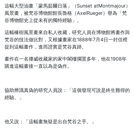
這幅大型油畫「蒙馬茹爾日落」（Sunset atMontmajour）
風景畫，被梵谷博物館館長魯格（AxelRueger）譽為「梵
谷博物館史上從未有的獨特經驗」。
這幅橡樹風景畫來自私人收藏，研究人員在博物館將畫作與
梵谷的技法做比對，又根據畫家在1888年7月4日一封信裡
提到這幅畫作，進而證實是梵谷真跡。
畫作在一名挪威收藏家的家中閣樓擱置多年，他在1908年
購進這幅畫後一直以為是偽作。
協助辨識真偽的研究人員說：「這個發現可說是終生難得的
經驗。」
他又說：「這幅畫無疑是出自梵谷之手。」