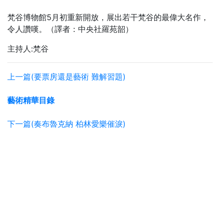
梵谷博物館5月初重新開放，展出若干梵谷的最偉大名作，
令人讚嘆。（譯者：中央社羅苑韶）
主持人:梵谷
上一篇(要票房還是藝術 難解習題)
藝術精華目錄
下一篇(奏布魯克納 柏林愛樂催淚)