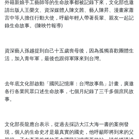
外籍新娘手工藝師等的生命故事都被記錄下來，文化部也邀
請出版人王榮文、資深媒體人陳文茜、藝人陳昇、漫畫家蕭
言中等人擔任行動大使，呼籲年輕人帶著長輩、親友一起記
(
)
錄生命故事。
陳映竹報導
資深藝人孫越提到自己十五歲喪母後，因為孤獨喜歡團體生
活，加入青年軍，最後也跟得軍隊來到台灣。
去年底文化部啟動「國民記憶庫：台灣故事島」計畫，廣邀
各行各業民眾口述生命故事，七個月紀錄了三千多個庶民故
事。
文化部長龍應台表示，從過去採訪大江大海一書的案例發
現，個人的生命史才是最真實的國史，他呼籲即將到來的父