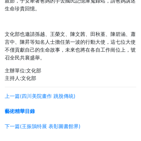
親節，子女牽著爸媽的手去國民記憶庫蒐錄站，請爸媽講述
生命珍貴回憶。
文化部也邀請孫越、王榮文、陳文茜、田秋堇、陳碧涵、蕭
言中、陳昇等知名人士擔任第一波的行動大使，這七位大使
不僅貢獻自己的生命故事，未來也將在各自工作崗位上，號
召全民共襄盛舉。
主辦單位:文化部
主持人:文化部
上一篇(四川美院畫作 跳脫傳統)
藝術精華目錄
下一篇(王振鵠特展 表彰圖書館界)