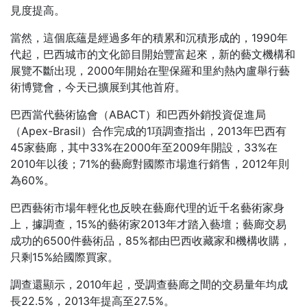
見度提高。
當然，這個底蘊是經過多年的積累和沉積形成的，1990年
代起，巴西城市的文化節目開始豐富起來，新的藝文機構和
展覽不斷出現，2000年開始在聖保羅和里約熱內盧舉行藝
術博覽會，今天已擴展到其他首府。
巴西當代藝術協會（ABACT）和巴西外銷投資促進局
（Apex-Brasil）合作完成的1項調查指出，2013年巴西有
45家藝廊，其中33%在2000年至2009年開設，33%在
2010年以後；71%的藝廊對國際市場進行銷售，2012年則
為60%。
巴西藝術市場年輕化也反映在藝廊代理的近千名藝術家身
上，據調查，15%的藝術家2013年才踏入藝壇；藝廊交易
成功的6500件藝術品，85%都由巴西收藏家和機構收購，
只剩15%給國際買家。
調查還顯示，2010年起，受調查藝廊之間的交易量年均成
長22.5%，2013年提高至27.5%。