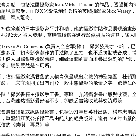
會亮點，包括法國攝影家Jean-Michel Fauquet的作品，透
超現實感受。而以X光影像創作著稱的英國攝影家Nick Veas
物體，讓人驚奇。
年、39歲猝逝的日本攝影家平井和穗，他的攝影拼貼作品展現繪
，死後2天才被人發現，當時電腦還在進行影像拼貼的運算，讓人
Taiwan Art Connection負責人全會華指出，攝影發展才1
更趨多元。如今影像創作的手法除了直拍，也不乏拼貼或合成，
川健人回歸銀鹽攝影傳統，細緻溫潤的畫面堆疊出深刻的記憶，而韓
影像」場景竟然是在廁所。
面，牧師攝影家馮君藍的人物肖像呈現出宗教的神聖氛圍；杜韻
尊嚴」；宋宜璋則拍出有別於一般生態攝影的飛禽之美；鄧博仁
特闢「攝影書籍＋攝影手工書」專區，介紹攝影書出版與收藏。
象，台灣雖然攝影愛好者不少，卻缺乏書籍收藏與交流環境。
會展出限量或絕版攝影書，包括1971年集英社出版、橫尾忠則
》，重溫細江英公拍攝三島由紀夫的經典照片，還有1956年出版
王信的《蘭嶼．再見》等。
灣藝術攝影博覽會於9月19日展至22日，購票可洽博客來售票系