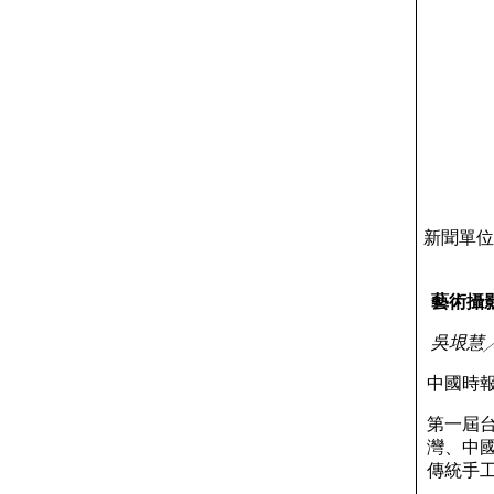
新聞單位 
藝術攝影
吳垠慧╱
中國時
第一屆
灣、中國
傳統手