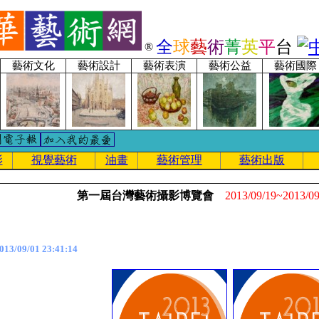
全
球
藝
術
菁
英
平
台
®
藝術文化
藝術設計
藝術表演
藝術公益
藝術國際
影
視覺藝術
油畫
藝術管理
藝術出版
第一屆台灣藝術攝影博覽會
2013/09/19~2013/09
3/09/01 23:41:14