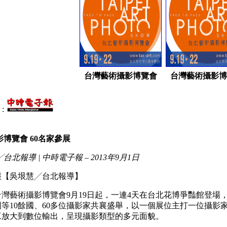
台灣藝術攝影博覽會
台灣藝術攝影博
:
博覽會 60
名家參展
台北報導 |
中時電子報
– 2013
年9
月1
日
報【吳垠慧╱台北報導】
台灣藝術攝影博覽會9月19日起，一連4天在台北花博爭豔館登場
等10餘國、60多位攝影家共襄盛舉，以一個展位主打一位攝影家
工放大到數位輸出，呈現攝影類型的多元面貌。