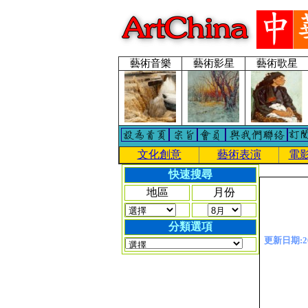
藝術音樂
藝術影星
藝術歌星
文化創意
藝術表演
電
快速搜尋
地區
月份
分類選項
更新日期:201