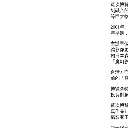
這次博覽
刻融合的
等巨大
2001
年早逝
主辦單位
讓影像
如日本森
「魔幻
台灣方
前的「
博覽會
投資對
這次博覽
真作品
攝影家
第一屆台