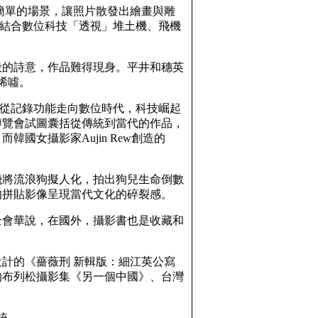
過棚內簡單的場景，讓照片散發出繪畫與雕
ey，結合數位科技「透視」堆土機、飛機
畫般的詩意，作品難得現身。平井和穗英
唏噓。
70年，已從記錄功能走向數位時代，科技崛起
博覽會試圖囊括從傳統到當代的作品，
國女攝影家Aujin Rew創造的
飛將流浪狗擬人化，拍出狗兒生命倒數
的拼貼影像呈現當代文化的碎裂感。
全會華說，在國外，攝影書也是收藏和
設計的《薔薇刑 新輯版：細江英公寫
的布列松攝影集《另一個中國》、台灣
統。