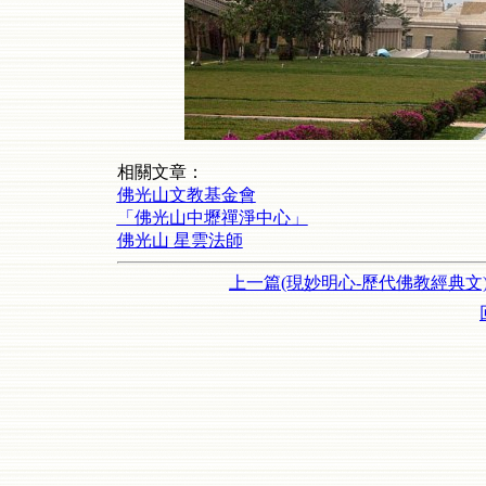
相關文章：
佛光山文教基金會
「佛光山中壢禪淨中心」
佛光山 星雲法師
上一篇(現妙明心-歷代佛教經典文