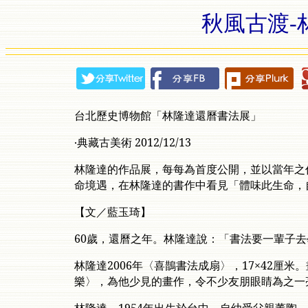
秋風古渡-
台北歷史博物館「林隆達還曆書法展」
‧典藏古美術 2012/12/13
林隆達的作品展，每每為首度公開，並以當年之
命境遇，在林隆達的書作中看見「體味此生命，
【文／藍玉琦】
60歲，還曆之年。林隆達說：「書法要一輩子
林隆達2006年〈喜鵲書法成扇〉，17×42厘
樂〉，為他少見的畫作，令不少友朋眼睛為之一