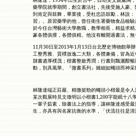
林隆達，1954年出生於台中，自幼受父親薰陶
藥學院就學期間，創立書法社，先後受施人豪、
到肯定與鼓舞，畢業後，受杜忠誥鼓勵，林說：
習」。原習藥學的他，曾任衛生署藥物食品檢驗
於今任台灣藝術大學教職，教學相長，精益求精
篆各體俱擅，各體俱精。他沒有離開過書法，無
11月30日至2013年1月13日台北歷史博物館
工整秀雅、質樸放逸二大類，各體兼備，皆為近
隸書遒厚樸茂；楷書整斂秀潤；行書則飄灑酣暢
動，別具風華。『微書系列』雖細如蠅頭而神采
林隆達端正莊嚴、精微挺勁的蠅頭小楷最是令人
某次觀展時見文徵明以小楷書1,200字龍眠十
一輩子茹素，除書法上的指導，讓林隆達感受最
生，亦具有與名家抗衡的水準，「伏流往往是清