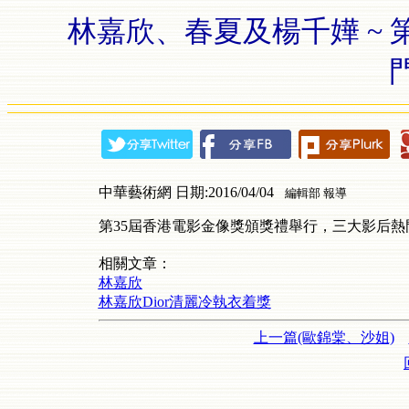
林嘉欣、春夏及楊千嬅 ~ 
中華藝術網 日期:2016/04/04
編輯部 報導
第35屆香港電影金像獎頒獎禮舉行，三大影后熱
相關文章：
林嘉欣
林嘉欣Dior清麗冷執衣着獎
上一篇(歐錦棠、沙姐)