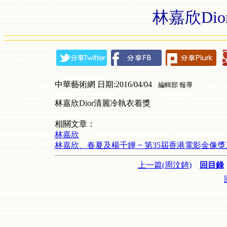
林嘉欣Di
中華藝術網 日期:2016/04/04
編輯部 報導
林嘉欣Dior清麗冷執衣着獎
相關文章：
林嘉欣
林嘉欣、春夏及楊千嬅 ~ 第35屆香港電影金像
上一篇(周汶錡)
回目錄