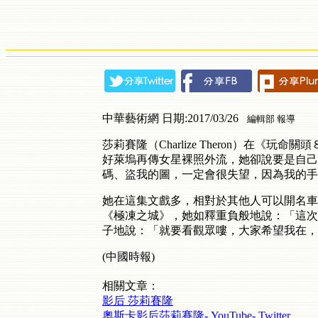
中華藝術網 日期:2017/03/26
編輯部 報導
莎莉賽隆（Charlize Theron）
好萊塢再傳女星裸照外流，她卻說要是自己
碼、盜我的圖，一定會很失望，因為我的手
她在這集文戲多，相對於其他人可以開名車
《極凍之城》，她如釋重負般地說：「這次
子地說：「就要看觀眾嘍，大家希望我在，
(中國時報)
相關文章：
影后 莎莉賽隆
奧斯卡影后莎莉賽隆- YouTube- Twitter