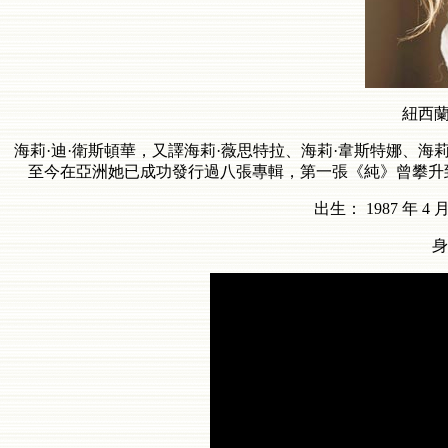
紐西
海莉·迪·衛斯頓華，又譯海莉·薇思特拉、海莉·韋斯特娜、
至今在亞洲她已成功發行過八張專輯，第一張《純》曾攀升到
出生： 1987 年 
身