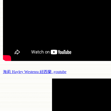
海莉 Hayley Westenra 紐西蘭 -youtube