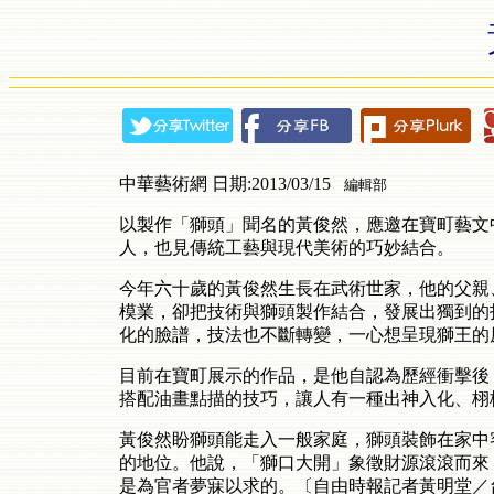
中華藝術網 日期:2013/03/15
編輯部
以製作「獅頭」聞名的黃俊然，應邀在寶町藝文
人，也見傳統工藝與現代美術的巧妙結合。
今年六十歲的黃俊然生長在武術世家，他的父親
模業，卻把技術與獅頭製作結合，發展出獨到的
化的臉譜，技法也不斷轉變，一心想呈現獅王的
目前在寶町展示的作品，是他自認為歷經衝擊後
搭配油畫點描的技巧，讓人有一種出神入化、栩
黃俊然盼獅頭能走入一般家庭，獅頭裝飾在家中
的地位。他說，「獅口大開」象徵財源滾滾而來
是為官者夢寐以求的。〔自由時報記者黃明堂／