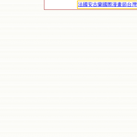
法國安古蘭國際漫畫節台灣館| F