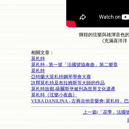
輝煌的弦樂與雄渾音色
《充滿喜洋洋
相關文章：
莫札特
莫札特 - 第一號「法國號協奏曲」第二樂章
莫札特
亞特蘭大莫札特鋼琴學會大賽
詮釋莫札特及布拉姆斯等大師的作品
莫札特故鄉-薩爾斯堡被列為世界文化遺產
莫札特《弦樂小夜曲》
VERA DANILINA - 古典吉他音樂會| 莫札
上一篇(「花季」法國號