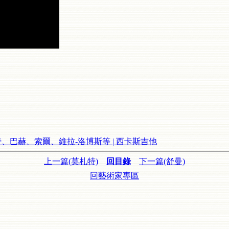
 莫札特、巴赫、索爾、維拉-洛博斯等 | 西卡斯吉他
上一篇(莫札特)
回目錄
下一篇(舒曼)
回藝術家專區