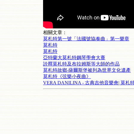
相關文章：
莫札特第一號「法國號協奏曲」第一樂章
莫札特
莫札特
亞特蘭大莫札特鋼琴學會大賽
詮釋莫札特及布拉姆斯等大師的作品
莫札特故鄉-薩爾斯堡被列為世界文化遺產
莫札特《弦樂小夜曲》
VERA DANILINA - 古典吉他音樂會|