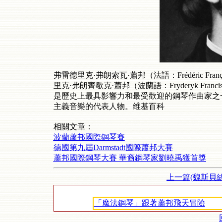
弗雷德里克·弗朗索瓦·蕭邦（法語：
Fr
é
d
é
ric Fran
里克·弗朗齊歇克·蕭邦（波蘭語：
Fryderyk Franci
是歷史上最具影響力和最受歡迎的鋼琴作曲家之
主義音樂的代表人物。维基百科
相關文章：
波蘭蕭邦國際鋼琴賽
德國第九屆Darmstadt國際蕭邦大賽
蕭邦國際鋼琴大賽 華裔鋼琴家劉曉禹獲首獎
上一篇(魏斯貝絲
「魔法鋼琴」跟著蕭邦飛天冒險