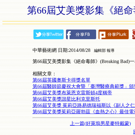
第66屆艾美獎影集《絕
中華藝術網 日期:2014/08/28
編輯部 報導
第66屆艾美獎影集《絕命毒師》(Breaking Ba
相關文章：
第66屆英國奧斯卡得獎名單
第66屆醫師節慶祝大會暨「臺灣醫療典範獎」頒
第66屆艾美獎布萊恩克雷斯頓4度稱帝
第66屆艾美獎諧星比利克里斯托
第66屆艾美獎 茱莉亞路易德瑞福斯以《副人之
第66屆艾美獎茱莉亞羅勃茲《血熱之心》最佳電
上一篇(好萊塢男星麥特戴蒙)