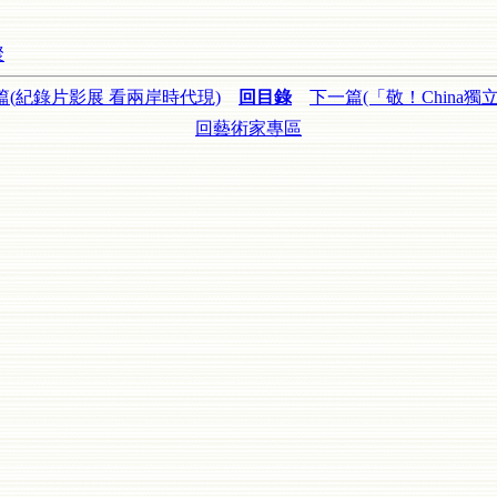
聚
篇(紀錄片影展 看兩岸時代現)
回目錄
下一篇(「敬！China獨
回藝術家專區