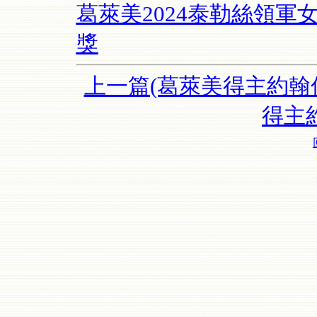
葛萊美2024泰勒絲領軍
獎
上一篇(葛萊美得主約翰
得主約