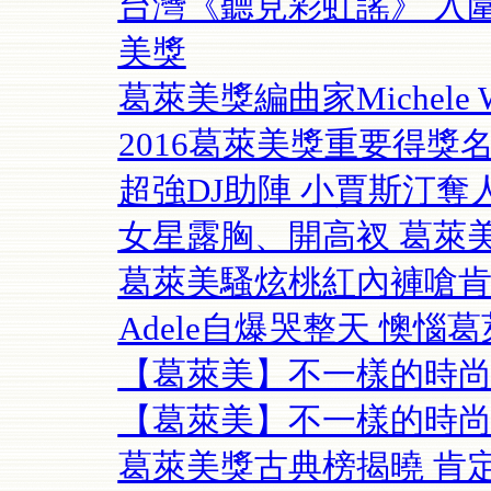
台灣《聽見彩虹謠》 入
美獎
葛萊美獎編曲家Michele W
2016葛萊美獎重要得獎
超強DJ助陣 小賈斯汀
女星露胸、開高衩 葛萊
葛萊美騷炫桃紅內褲嗆肯
Adele自爆哭整天 懊惱
【葛萊美】不一樣的時尚
【葛萊美】不一樣的時尚
葛萊美獎古典榜揭曉 肯