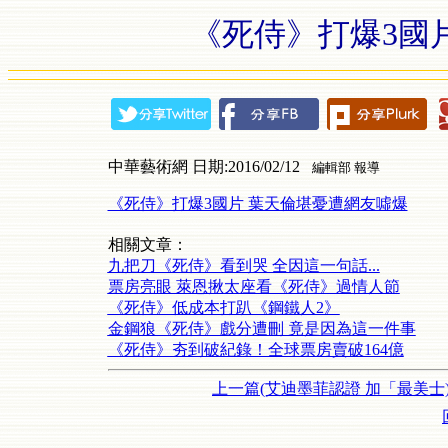
《死侍》打爆3國
中華藝術網 日期:2016/02/12
編輯部 報導
《死侍》打爆3國片 葉天倫堪憂遭網友噓爆
相關文章：
九把刀《死侍》看到哭 全因這一句話...
票房亮眼 萊恩揪太座看《死侍》過情人節
《死侍》低成本打趴《鋼鐵人2》
金鋼狼《死侍》戲分遭刪 竟是因為這一件事
《死侍》夯到破紀錄！全球票房賣破164億
上一篇(艾迪墨菲認證 加「最美士