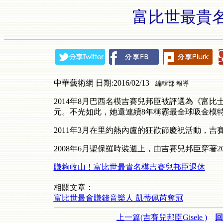
富比世最貴
中華藝術網 日期:2016/02/13
編輯部 報導
2014年8月巴西名模吉賽兒邦臣被評選為《富比
元。不光如此，她還連續8年稱霸最全球吸金模
2011年3月在里約熱內盧的狂歡節慶祝活動，吉
2008年6月聖保羅時裝週上，由吉賽兒邦臣穿著2
賺夠收山！富比世最貴名模吉賽兒邦臣退休
相關文章：
富比世最會賺錢音樂人 凱蒂佩芮奪冠
上一篇(吉賽兒邦臣Gisele )
回