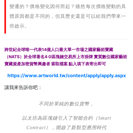
變遷的？價格變化因何而起？雖然每次價格變動的具
體原因都是不同的，但其歷史還是可以給我們帶來一
些啟示。
跨世紀全球唯一代表14億人口最大單一市場之國家藝術寶藏
（NATS）於全球著名4‧0區塊鏈交易所上市掛牌 實質
數位國家藝術
寶藏資產加密貨幣興趣者 索取檔案 點入填下表寄出即可
https://www.artworld.tw/content/apply/apply.aspx
讓我來告訴你吧：
不同於單純的數位貨幣，
以太坊為區塊鏈引入了智能合約（Smart
Contract），開啟了新類型應用時代