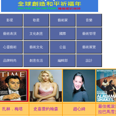
中小企業
音的故鄉
幕
單公布
空」
級三大寶藏 【龍藏經
銅雕為東方文
最佳搖滾
扎林．梅塔
史嘉蕾約翰森
趙心綺
拉巴馬雪
教雕塑藝術 常設展