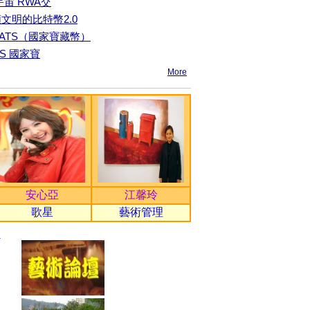
元宇宙 RWA交
文明的比特幣2.0
NATS（國家寶藏幣）
TS 國家寶
More
安心亞
江馨玲
歌星
藝術管理
×