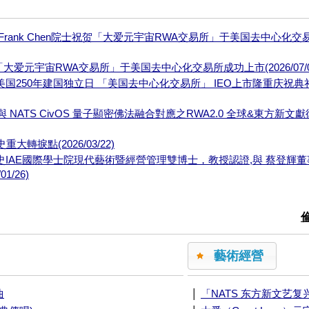
吉Frank Chen院士祝贺「大爱元宇宙RWA交易所」于美国去中心化交
贺「大爱元宇宙RWA交易所」于美国去中心化交易所成功上市(2026/07/0
日美国250年建国独立日 「美国去中心化交易所」 IEO上市隆重庆祝典
NATS CivOS 量子顯密佛法融合對應之RWA2.0 全球&東方新文
捩點(2026/03/22)
歷史IAE國際學士院現代藝術暨經營管理雙博士，教授認證,與 蔡登輝
/26)
藝術經營
|
曲
「NATS 东方新文艺复