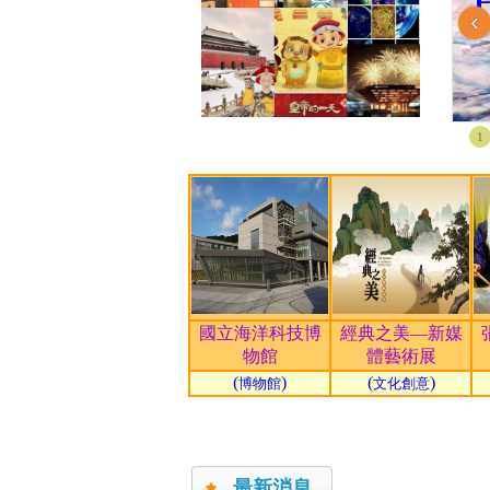
‹
1
國立海洋科技博
經典之美—新媒
物館
體藝術展
(
)
(
)
博物館
文化創意
最新消息