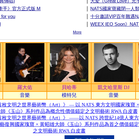
|
經典傳唱)
大爱（Great Love）
|
手牽手》官方正式版 M
NATS國家寶藏閉—人類
|
or you
十分邀請VIP百年難遇
|
d
WEEX IEO Soon》NA
More
羅大佑
貝哈蒂
凱文哈里斯 DJ
音樂
模特兒
音樂
枚文明之世界藝術幣（Art）》 — 以 NATS 東方文明國家瑰寶 
師《玉山》系列作品為概念性價值錨定之文明藝術 RWA 白皮書
枚文明之世界藝術幣（Art）》 ——以 NATS 跨世紀14億人東方
藝復興國家瑰寶 × 黃昭雄大師《玉山》系列作品為首之價值錨定
之文明藝術 RWA 白皮書