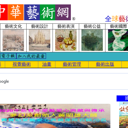
全
球
藝
®
藝術文化
藝術設計
藝術表演
藝術公益
藝術國際
影
視覺藝術
油畫
藝術管理
藝術出版