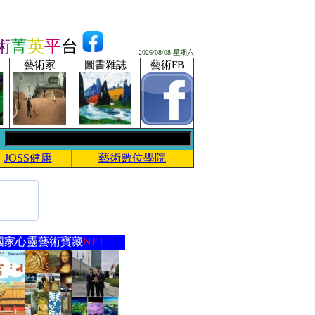
術
菁
英
平
台
2026/08/08 星期六
藝術家
圖書雜誌
藝術FB
JOSS健康
藝術數位學院
國家心靈藝術寶藏
NFT