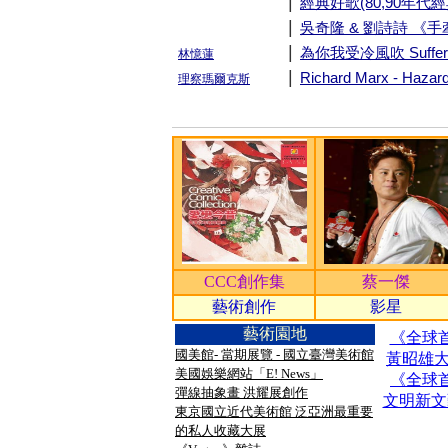
|
經典好歌(80,90年代
|
吳奇隆 & 劉詩詩 《
|
為你我受冷風吹 Suffer f
林憶蓮
|
Richard Marx - Hazar
理察瑪爾克斯
CCC創作集
蔡一傑
藝術創作
影星
藝術園地
《全球首
國美館- 當期展覽 - 國立臺灣美術館
黃昭雄大
美國娛樂網站「E! News」
《全球首
彈線抽象畫 洪耀展創作
文明新文
東京國立近代美術館 泛亞洲最重要
的私人收藏大展