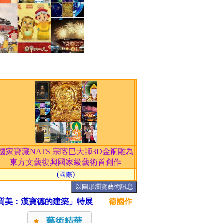
國家寶藏NATS 宗喀巴大師3D金銅雕為
東方文藝復興國家級藝術首創作
(
)
國際
藝術精華