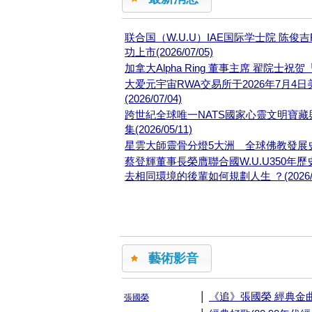
联合国（W.U.U）IAE国际学士院 陈俊
功上市(2026/07/05)
加拿大Alpha Ring 董事主席 翟院士祝
大爱元宇宙RWA交易所于2026年7月4
(2026/07/04)
跨世紀全球唯一NATS國家心靈文明寶藏與 
集(2026/05/11)
星雲大師靈骨分燈5大洲 全球佛教發展史重大轉
蔡登輝董事長榮膺聯合國W.U.U350年
去相同環境的後輩如何規劃人生 ？(2026/01
藝術影音
|
《追》張國榮 經典金
張國榮