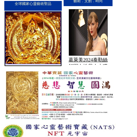
藝術．文創．時尚
全球國家心靈藝術聖品