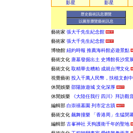
影星
影星
文化創意
經典之美—新媒體藝術展
文化創意
故宮博物院 經典之美—新媒
藝術家
張大千先生紀念館
藝術家
張大千先生紀念館
博物館
紐約時報 推薦海科館必遊景點
藝術文化
唐墓發掘出土 史博館長沙窯
藝術文化
取精華去糟粕 成就台灣文化
視覺藝術
投入千萬人民幣，扶植文創
休閒娛樂
邵陽旅遊城 文化深厚
休閒娛樂
《大陸任我行 四川》拜訪觀
編輯部
白崇禧墓園 列市定古蹟
藝術文化
飆舞撞樂 「香港周」生猛閉
編輯部
古峯神社 天狗護衛千年的聖地
藝術文化
工程師變畫家 愛情興趣兩美