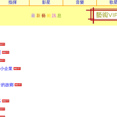
指揮
影星
音樂
歌
體藝術展
最
新
藝
術
訊
息
展
中小企業
音的故鄉
幕