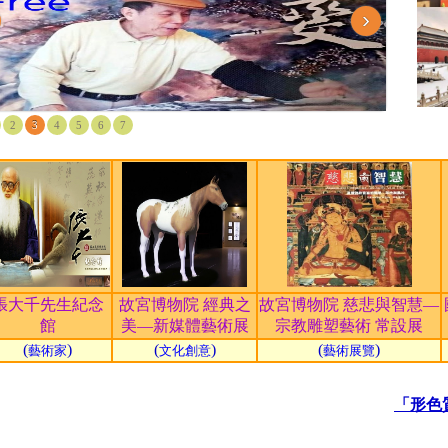
›
2
3
4
5
6
7
張大千先生紀念
故宮博物院 經典之
故宮博物院 慈悲與智慧—
館
美—新媒體藝術展
宗教雕塑藝術 常設展
(
)
(
)
(
)
藝術家
文化創意
藝術展覽