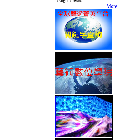
《Vogue》雜誌
More