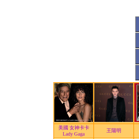
藝術文化
取精華去糟粕 成就台灣文化
視覺藝術
投入千萬人民幣，扶植文創
休閒娛樂
邵陽旅遊城 文化深厚
休閒娛樂
《大陸任我行 四川》拜訪觀
編輯部
白崇禧墓園 列市定古蹟
藝術文化
飆舞撞樂 「香港周」生猛閉
編輯部
古峯神社 天狗護衛千年的聖地
藝術文化
工程師變畫家 愛情興趣兩美
甄選人才
2012電子書創作大賽 得獎名
藝術文化
日本3D幻視展 讓你「破冰懸
其他
廖亦武批莫言：人與文都有問題
編輯部
VIP護持邀請函！人生可獲國家
國際
國家寶藏NATS 宗喀巴大師3D金
美國 女神卡卡
王陽明
Lady Gaga
藝術展覽
故宮博物院 慈悲與智慧—宗