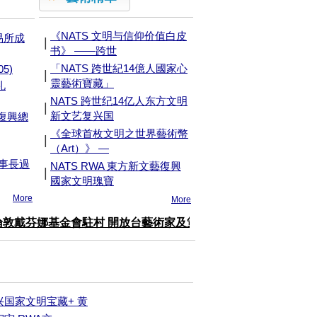
《NATS 文明与信仰价值白皮
易所成
|
书》 ——跨世
「NATS 跨世紀14億人國家心
5)
|
靈藝術寶藏」
礼
NATS 跨世纪14亿人东方文明
|
新文艺复兴国
獻復興總
《全球首枚文明之世界藝術幣
|
（Art）》 —
董事長過
NATS RWA 東方新文藝復興
|
國家文明瑰寶
More
More
兴国家文明宝藏+ 黄