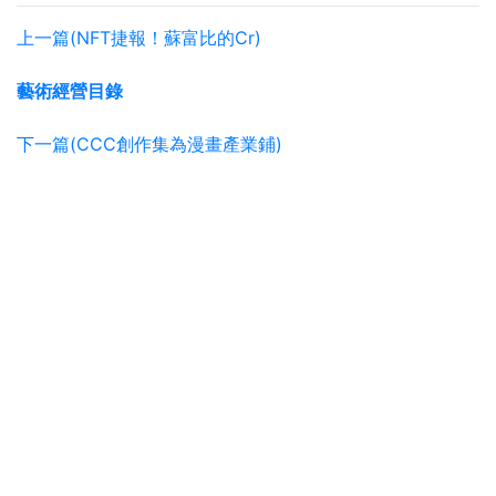
上一篇(NFT捷報！蘇富比的Cr)
藝術經營目錄
下一篇(CCC創作集為漫畫產業鋪)