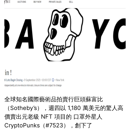
全球知名國際藝術品拍賣行巨頭蘇富比
（Sotheby’s），週四以 1,180 萬美元的驚人高
價賣出元老級 NFT 項目的 口罩外星人
CryptoPunks（#7523），創下了