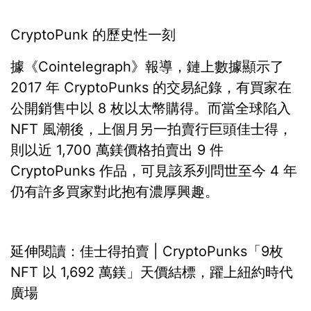
CryptoPunk 的歷史性一刻
據《Cointelegraph》報導，鏈上數據顯示了
2017 年 CryptoPunks 的交易紀錄，有買家在
公開銷售中以 8 枚以太幣購得。而當全球陷入
NFT 風潮後，上個月另一拍賣行巨頭佳士得，
則以近 1,700 萬鎂價格拍賣出 9 件
CryptoPunks 作品，可見該系列問世至今 4 年
仍有許多買家對此抱有濃厚興趣。
延伸閱讀：佳士得拍賣 | CryptoPunks「9枚
NFT 以 1,692 萬鎂」天價結標，躍上紐約時代
廣場