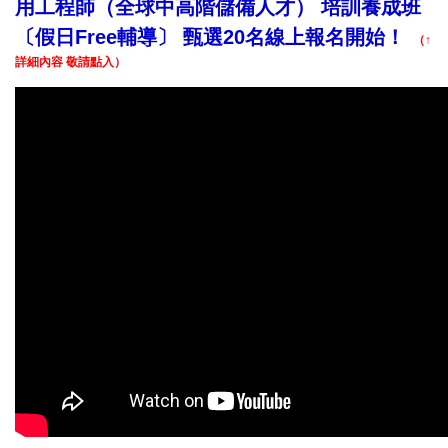
用工程師（全球中高階儲備人才） 培訓養成班
〔假日Free輔導〕 甄選20名線上報名開始！
（↑
詳細內容 敬請點入）