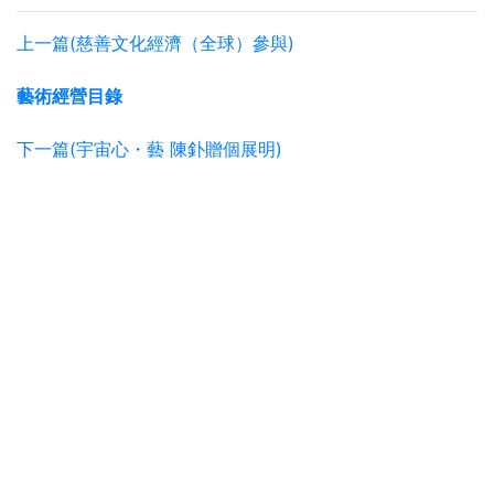
上一篇(慈善文化經濟（全球）參與)
藝術經營目錄
下一篇(宇宙心・藝 陳釙贈個展明)