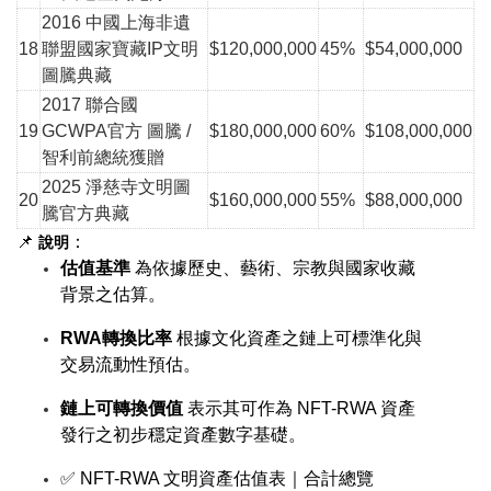
2016 中國上海非遺
18
聯盟
國家寶藏IP
文明
$120,000,000
45%
$54,000,000
圖騰典藏
2017 聯合國
19
GCWPA官方 圖騰 /
$180,000,000
60%
$108,000,000
智利前總統獲贈
2025 淨慈寺文明圖
20
$160,000,000
55%
$88,000,000
騰官方典藏
📌
：
說明
估值基準
為依據歷史、藝術、宗教與國家收藏
背景之估算。
RWA轉換比率
根據文化資產之鏈上可標準化與
交易流動性預估。
鏈上可轉換價值
表示其可作為 NFT-RWA 資產
發行之初步穩定資產數字基礎。
✅ NFT-RWA 文明資產估值表｜合計總覽