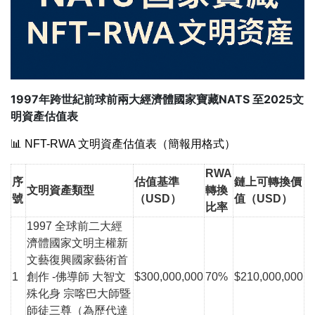
1997年跨世紀前球前兩大經濟體國家寶藏NATS 至2025文
明資產估值表
📊 NFT-RWA 文明資產估值表（簡報用格式）
RWA
序
估值基準
鏈上可轉換價
文明資產類型
轉換
號
（USD）
值（USD）
比率
1997 全球前二大經
濟體國家
文明
主權新
文藝復興國家藝術首
1
創作 -佛導師 大智文
$300,000,000
70%
$210,000,000
殊化身 宗喀巴大師暨
師徒三尊（為歷代達