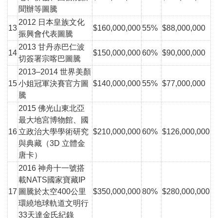
聞辦等圖騰
2012 日本皇族文化
13
$160,000,000
55%
$88,000,000
振興會代表圖騰
2013 甘丹赤巴仁波
14
$150,000,000
60%
$90,000,000
切簽署宗喀巴圖騰
2013–2014 世界美顏
15
小姐冠軍決賽官方圖
$140,000,000
55%
$77,000,000
騰
2015 佛光山東北亞
最大地宮博物館、國
16
立政治大學學術研究
$210,000,000
60%
$126,000,000
與典藏（3D 立體金
唐卡）
2016 神舟十一號搭
載NATS國家寶藏IP
17
圖騰於
太空
400公里
$350,000,000
80%
$280,000,000
環繞地球軌道文明行
33天達金氏紀錄