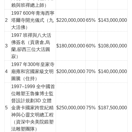
賴與班禪總上師）
1997 600年青海西寧
2
塔爾寺開光儀式（九
$220,000,000
65%
$143,000,000
大活佛）
1997 班禪與八大活
佛簽名（貢唐倉,烏
3
$180,000,000
60%
$108,000,000
蘭,卻西三位
大活
圓
寂）
1997 年300年皇家寺
4
廟雍和宮國家級文明
$200,000,000
70%
$140,000,000
圖騰（住持）
1997–1999 全中國首
位雕塑王魯豫博士監
督設計規劃3D 立體
5
金唐卡國家跨世紀精
$250,000,000
75%
$187,500,000
神與心靈文明總工程
（資深中央美院鍛塑
法雕塑團隊）