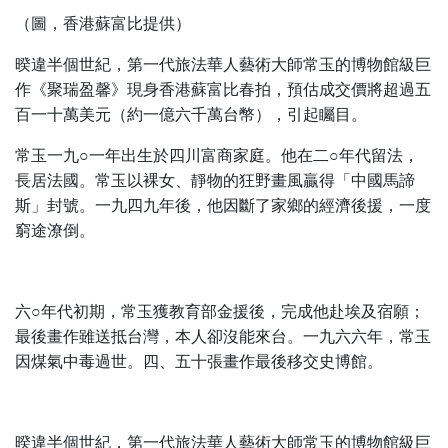
（圖，香港蘇富比提供）
暌違半個世紀，第一代旅法華人藝術大師常玉的博物館級巨
作《聚瑞盈馨》現身香港蘇富比春拍，預估成交價將超過五
百一十萬美元（約一億六千萬台幣），引起矚目。
常玉一九○一年出生於四川富商家庭。他在二○年代留法，
長居法國。常玉以裸女、靜物的狂野畫風贏得「中國馬諦
斯」封號。一九四九年後，他因斷了家鄉的經濟後援，一度
窮途潦倒。
六○年代初期，常玉獲教育部金援後，完成他赴埃及宿願；
最後畫作雖送抵台灣，本人卻沒能來台。一九六六年，常玉
因煤氣中毒過世。四、五十張畫作最後移交史博館。
暌違半個世紀，第一代旅法華人藝術大師常玉的博物館級巨