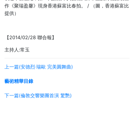
/
作《聚瑞盈馨》現身香港蘇富比春拍。
（圖，香港蘇富比
提供）
2014/02/28
【
聯合報】
主持人:常玉
上一篇(安德烈‧瑞歐 完美圓舞曲)
藝術精華目錄
下一篇(倫敦交響樂團首演 驚艷)