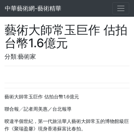
中華藝術網-藝術精華
藝術大師常玉巨作 估拍
台幣1.6億元
分類:藝術家
1.6
藝術大師常玉巨作
估拍台幣
億元
聯合報╱記者周美惠／台北報導
暌違半個世紀，第一代旅法華人藝術大師常玉的博物館級巨
作《聚瑞盈馨》現身香港蘇富比春拍。