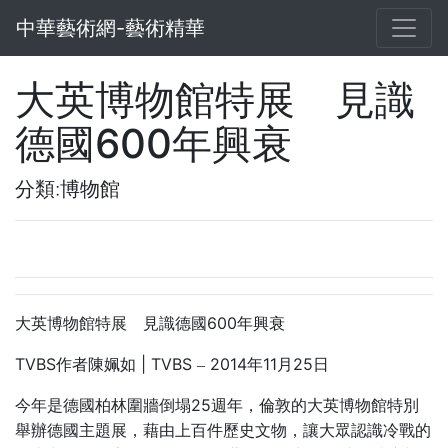
中華藝術網-藝術精華
大英博物館特展 見識
德國600年興衰
分類:博物館
600
大英博物館特展 見識德國
年興衰
TVBS
| TVBS
2014
11
25
作者陳姵如
–
年
月
日
25
今年是德國柏林圍牆倒塌
週年，倫敦的大英博物館特別
舉辦德國主題展，藉由上百件歷史文物，讓大眾認識冷戰的