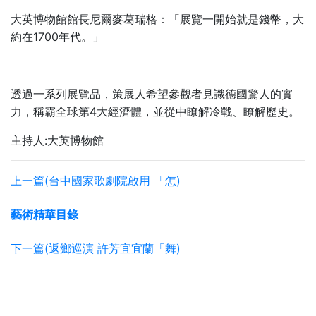
大英博物館館長尼爾麥葛瑞格：「展覽一開始就是錢幣，大
1700
約在
年代。」
透過一系列展覽品，策展人希望參觀者見識德國驚人的實
4
力，稱霸全球第
大經濟體，並從中瞭解冷戰、瞭解歷史。
主持人:大英博物館
上一篇(台中國家歌劇院啟用 「怎)
藝術精華目錄
下一篇(返鄉巡演 許芳宜宜蘭「舞)