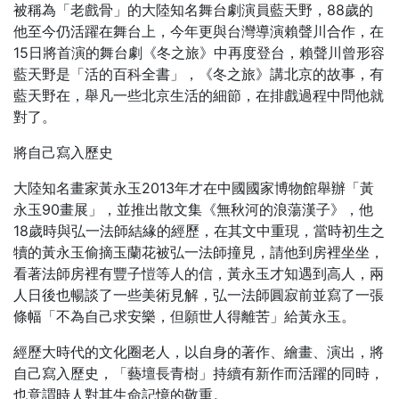
被稱為「老戲骨」的大陸知名舞台劇演員藍天野，88歲的
他至今仍活躍在舞台上，今年更與台灣導演賴聲川合作，在
15日將首演的舞台劇《冬之旅》中再度登台，賴聲川曾形容
藍天野是「活的百科全書」，《冬之旅》講北京的故事，有
藍天野在，舉凡一些北京生活的細節，在排戲過程中問他就
對了。
將自己寫入歷史
大陸知名畫家黃永玉2013年才在中國國家博物館舉辦「黃
永玉90畫展」，並推出散文集《無秋河的浪蕩漢子》，他
18歲時與弘一法師結緣的經歷，在其文中重現，當時初生之
犢的黃永玉偷摘玉蘭花被弘一法師撞見，請他到房裡坐坐，
看著法師房裡有豐子愷等人的信，黃永玉才知遇到高人，兩
人日後也暢談了一些美術見解，弘一法師圓寂前並寫了一張
條幅「不為自己求安樂，但願世人得離苦」給黃永玉。
經歷大時代的文化圈老人，以自身的著作、繪畫、演出，將
自己寫入歷史，「藝壇長青樹」持續有新作而活躍的同時，
也意謂時人對其生命記憶的敬重。