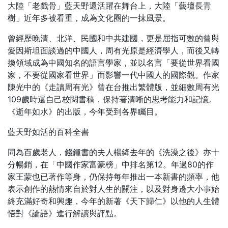
大陸「老戲骨」藍天野還活躍在舞台上，大陸「藝壇長青
樹」近年多被看重，成為文化圈的一抹風景。
曾經歷晚清、北洋、民國和中共建國，更是屈指可數的曾與
愛因斯坦面談過的中國人，周有光原是經濟學人，而後又轉
換領域成為中國知名的語言學家，並以名言「要從世界看國
家，不要從國家看世界」而影響一代中國人的國際觀。作家
陳光中的《走讀周有光》曾在台推出繁體版，並細數周有光
109歲時還自己校閱書稿，保持著清晰的思考能力和記憶。
《逝年如水》的出版，今年受到各界矚目。
藍天野如活的百科全書
同為百歲老人，錢鍾書的夫人楊絳去年的《洗澡之後》亦十
分暢銷，在「中國作家富豪榜」中排名第12。年過80的作
家王蒙也已著作等身，仍保持每年推出一本新書的頻率，他
表示創作的熱情來自於對人生的關注，以及對身邊大小事始
終充滿好奇和興趣，今年的新著《天下歸仁》以他的人生體
悟對《論語》進行解讀與評點。