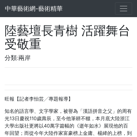
中華藝術網-藝術精華
陸藝壇長青樹 活躍舞台
受敬重
分類:兩岸
旺報【記者李怡芸╱專題報導】
知名的語言學、文字學家，被譽為「漢語拼音之父」的周有
光13日慶祝110歲壽辰，至今他筆耕不輟，本月底大陸浙江
大學出版社更將以40萬字篇幅的《逝年如水》展現他的百
年回望；而從今年大陸作家富豪榜上金庸、楊絳的上榜，到