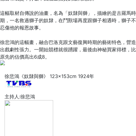
這幅取材自傳說的油畫，名為「奴隸與獅」，描繪的是古羅馬時
期，一名救過獅子的奴隸，在鬥獸場再度跟獅子相遇時，獅子不
忍傷他的報恩故事。
徐悲鴻的這幅畫，融合巴洛克跟文藝復興時期的藝術特色，營造
出戲劇性張力。一開始競標就很踴躍，最後由神秘買家得標，比
原先的估價高出6成8。
徐悲鴻《奴隸與獅》 123×153cm 1924年
主持人:徐悲鴻