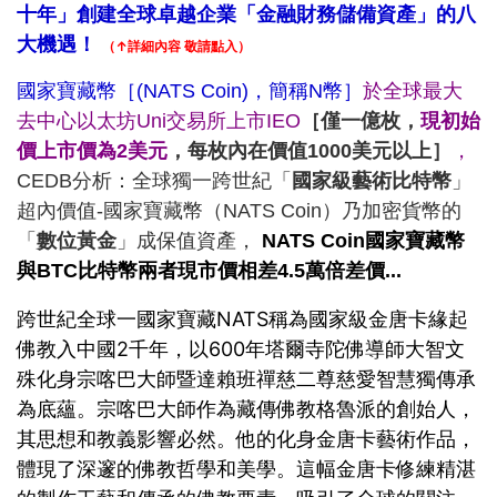
十年」創建全球卓越企業「金融財務儲備資產」的八
大機遇！
（↑詳細內容 敬請點入）
國家寶藏幣［(NATS Coin)，簡稱
N幣
］
於全球最大
去中心以太坊Uni交易所上市IEO
［僅一億枚，
現初始
價上市價為2美元
，每枚內在價值
1000美元以上
］
，
CEDB分析：全球獨一跨世紀「
國家級藝術比特幣
」
超內價值-國家寶藏幣（NATS Coin）乃加密貨幣的
「
數位黃金
」成保值資產，
NATS Coin國家寶藏幣
與BTC比特幣兩者現市價相差4.5萬倍差價...
跨世紀全球一國家寶藏NATS稱為國家級金唐卡緣起
佛教入中國2千年，以600年塔爾寺陀佛導師大智文
殊化身宗喀巴大師暨達賴班禪慈二尊慈愛智慧獨傳承
為底蘊。宗喀巴大師作為藏傳佛教格魯派的創始人，
其思想和教義影響必然。他的化身金唐卡藝術作品，
體現了深邃的佛教哲學和美學。這幅金唐卡修練精湛