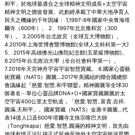
和平」於地球最適合之全球精神文明成長+太空宇宙
精神文明之價值發展。此創經承載了中華大地孕育人
與天之機緣的千年因緣： 1,1997-8年國家中央青海塔
爾寺（600年）。 2、1997年北京雍和宮（300
年）。 3.2005年台北故宮（全球五大博物館）。
4.2010年上海世博會暨博物館(全球人文科科第一大)
5、2015年高雄佛光山佛陀紀念館(五星級博物館)。
6.2015年台北政治大學（全台社會科學第一）。
7.2016年天宮神舟宇宙宇宙智慧寶藏。 8.國家心靈藝
術寶藏（NATS）圖騰...2017年美國紐約聯合國總部
會議緣起『慈愛.智慧.和平聯盟』精神圖騰等全球30
個著名⋯單位心靈品牌DNA+()+國家寶藏圖騰於太
空宇宙400公里太空軌道，「慈愛.智慧..富貴.吉祥.
圓滿.天和平」。國家寶藏（NATS）金唐卡圖騰...代
表14億人口及600年塔爾寺文殊宗喀巴大師
（Tonghkapa）慈愛.智慧.圓滿的精神文明，首先由
地球有情正法弘揚正式延伸至地外太空宇宙銀河星際