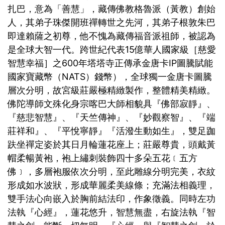
扎巴，意為「善慧」，藏傳佛教格魯派（黃教）創始
人，其弟子珠傑開班禪轉世之先河，其弟子根敦朱巴
即達賴薩之初尊，他不愧為藏傳福音派祖師，被認為
是全球大智一代。跨世紀代表15億華人國家級［慈愛
智慧幸福］之600年塔塔寺正傳承金唐卡IP圖騰賦能
國家寶藏幣（NATS）錢幣），全球獨一金唐卡圖騰
層次分明，故宮級莊嚴極精緻製作，整體精美精緻。
佛陀導師文殊化身宗喀巴大師相貌具『佛部寂靜』、
『慈悲智慧』、『天竺傳神』、『妙觀察智』、『端
莊祥和』、『平悅寧靜』『活潑生動如生』，雙足跏
趺坐禪定姿於其日月輪蓮花座上；莊嚴尊貴，頭戴黃
帽柔暢黃袍，袍上繡刺裝飾四十多朵五花﹝五方
佛﹞，多層袍服依次分明，至此雕線分明完美，衣紋
形成如水波狀，形成華麗柔美線條；充滿法相義理，
雙手法心向嵌入於胸前結法印，作象徵義。同時左功
法執『心經』，蓮花悠升，智慧無盡，右旋法執『智