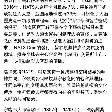
的製作工藝和傳承的佛教要素，吸引了全球的關注。
2016年，NATS以金唐卡圖騰為標誌，穿越神舟11號
成功送入太空，並圍繞地球運行33天，可視化了人類
歷史這一領域的里程碑，著眼於宇宙生命和智慧密碼
的探索。 這次國寶工程不僅在文化藝術領域具有重
要意義，也是對人類命運共同體理念的實踐，貫穿佛
教的智慧促進全球和諧，促進人類對和平與愛的追
求。 NATS Coin的發行，旨在規劃推廣至更廣泛的
領域，擬在全球去中心化金融（DeFi）交易所上市，
進一步推動慈愛與智慧的傳播。
選擇支持NATS，就是支持一種跨越時空與國界的精
神共鳴。它強調各個民族與宗教之間的包容與理解，
共同為宇宙的文明進步而努力。希望跨越這樣的文化
傳承，使每個參與者都獲得內在的平與智慧，促進全
人類的共同繁榮。
宗喀巴大師宗喀巴（1357年－1419年），法名羅桑