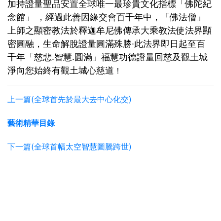
加持證量聖品安置全球唯一最珍貴文化指標「佛陀紀
念館」 ，經過此善因緣交會百千年中，「佛法僧」
上師之顯密教法於釋迦牟尼佛傳承大乘教法使法界顯
密圓融，生命解脫證量圓滿殊勝·此法界即日起至百
千年「慈悲.智慧.圓滿」福慧功德證量回慈及觀土城
淨向您始終有觀土城心慈道
！
上一篇(全球首先於最大去中心化交)
藝術精華目錄
下一篇(全球首幅太空智慧圖騰跨世)