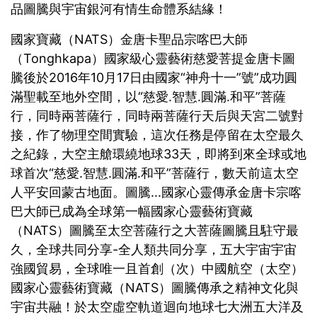
品圖騰與宇宙銀河有情生命體系結緣！
國家寶藏（NATS）金唐卡聖品宗喀巴大師
（Tonghkapa）國家級心靈藝術慈愛菩提金唐卡圖
騰後於2016年10月17日由國家“神舟十一”號”成功圓
滿聖載至地外空間，以“慈愛.智慧.圓滿.和平”菩薩
行，同時兩菩薩行，同時兩菩薩行天后與天宮二號對
接，作了物理空間實驗，這次任務是停留在太空最久
之紀錄，大空主艙環繞地球33天，即將到來全球或地
球首次“慈愛.智慧.圓滿.和平”菩薩行，數天前這太空
人平安回蒙古地面。圖騰...國家心靈傳承金唐卡宗喀
巴大師已成為全球第一幅國家心靈藝術寶藏
（NATS）圖騰至太空菩薩行之大菩薩圖騰且駐守最
久，全球共同分享-全人類共同分享，五大宇宙宇宙
強國貿易，全球唯一且首創（次）中國航空（太空）
國家心靈藝術寶藏（NATS）圖騰傳承之精神文化與
宇宙共融！於太空虛空軌道迴向地球七大洲五大洋及