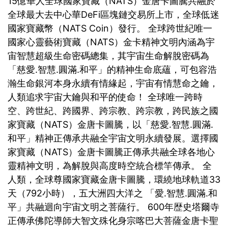
15億華人全球國家寶藏（NATS）金唐卡圖騰共融於
全球最大去中心華DeFi區塊鏈交易所上市，全球低迷
國家寶藏幣（NATS Coin）發行。 全球跨世紀唯一
國家心靈藝術寶藏（NATS）金卡精神文明內涵為宇
宙智慧超級生命密碼總集，其宇宙生命解脫密碼為
「慈愛.智慧.圓滿.和平」的精神生命底蘊，可包容浩
瀚生命銀河本身永續有情緣起，宇宙有情慧命之鑰，
人類追求宇宙大鑰與和平的使命！ 全球唯一跨時
空、跨世紀、跨國界、跨宗教、跨宗教，跨民族之國
家寶藏（NATS）金唐卡圖騰，以「慈愛.智慧.圓滿.
和平」精神正傳承共融全宇宙文明永續發展。選擇國
家寶藏（NATS）金唐卡圖騰正傳承共融全球各地心
靈精神文明，為解脫與高度時空統合標竿傳承。 全
人類，全球尊國家寶藏金唐卡圖騰，環繞地球軌道33
天（792小時），五大洲四大洋之 「愛.智慧.圓滿.和
平」共融迴向宇宙文明之菩薩行。 600年歴史塔爾寺
正傳承佛陀導師大智文殊化身宗喀巴大菩薩金唐卡聖