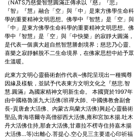
（NATS乃慈愛智慧圓滿正傳承以『慈』『悲』
『智』『慧』融合「空」與「中」是東方佛學生命科
學的重要精神文明思想。佛學中『智慧』是「空」與
「中」是東方佛學生命科學的重要精神文明思想。佛
學中『智慧』是「空」與「中快樂」的寂靜大圓滿，
是代表一個廣大超自然智慧勝創境界；慈悲乃心靈、
喜樂之寂靜解脫不二生命境界，在佛家思想中給予眾
生溫暖。
此東方文明心靈藝術創作代表~佛陀呈現出一種獨尊
因緣及樣貌，並賦予代表東方文明文化之『慈悲.智
慧.圓滿』為國家精神文明新生命。 本國寶於1997年
由中國格魯派九大活佛(班禪大師、中國佛教會副會
長-貢唐倉大活佛、內蒙古烏蘭大活佛)興起心靈藝術
聖品,青海塔爾寺高僧卻西大活佛,雍和宮加木揚.吐木
丹大活佛住持,那倉大活佛,甘肅拉不楞寺住持嘉木揚
大活佛…等)出離心.菩提心.空心見三主要道心印祈福