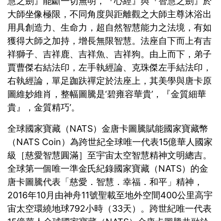
慧之劍』能斷一切無明，『心經』與『智慧之劍』於
大師坐像極限，不同角度與距離觀之大師主尊沐浴出
用具創造力、生命力，超自然智慧能力之法境，有如
獲得大師之加持，增長無限智慧。法座自下而上有吉
祥獅子、吉祥鹿、吉祥魚、吉祥狗。由上而下，弟子
賈曹傑右結法印，左手執經論、克珠傑左手結法印，
右執經論，單足跏趺禪定於法座上，其美學與唐卡原
圖維妙維肖，整幅圖騰是‘碧雍容華貴’，『金質細華
貴』，金質精巧’。
全球國家寶藏（NATS）金唐卡圖騰賦能國家寶藏幣
（NATS Coin）為跨世紀全球唯一代表15億華人國家
級［慈愛智慧圓滿］至宇宙太空智慧精神文明總吉。
全球第一個唯一準金氏紀錄國家寶藏（NATS）的金
唐卡圖騰代表「慈愛．智慧．幸福．和平」精神，
2016年10月由神舟11號聖載至地外空間400公里高宇
宙太空環繞地球792小時（33天）。跨世紀唯一代表