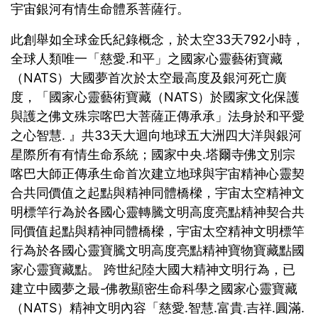
宇宙銀河有情生命體系菩薩行。
此創舉如全球金氏紀錄概念，於太空33天792小時，
全球人類唯一「慈愛.和平」之國家心靈藝術寶藏
（NATS）大國夢首次於太空最高度及銀河死亡廣
度，「國家心靈藝術寶藏（NATS）於國家文化保護
與護之佛文殊宗喀巴大菩薩正傳承承」法身於和平愛
之心智慧. 』共33天大迴向地球五大洲四大洋與銀河
星際所有有情生命系統；國家中央.塔爾寺佛文別宗
喀巴大師正傳承生命首次建立地球與宇宙精神心靈契
合共同價值之起點與精神同體橋樑，宇宙太空精神文
明標竿行為於各國心靈轉騰文明高度亮點精神契合共
同價值起點與精神同體橋樑，宇宙太空精神文明標竿
行為於各國心靈寶騰文明高度亮點精神寶物寶藏點國
家心靈寶藏點。 跨世紀陸大國大精神文明行為，已
建立中國夢之最-佛教顯密生命科學之國家心靈寶藏
（NATS）精神文明內容「慈愛.智慧.富貴.吉祥.圓滿.