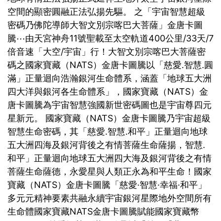
空間的顯密圓融正法弘揚先驅。 之「宇宙智慧超級
密碼乃佛陀導師大智文別宗喀巴大菩薩」金唐卡圖
騰⋯由天宮神舟11號聖載至太空軌道400公里/33天/7
倍音速「大空/宇宙」行！大智文別宗喀巴大菩薩密
碼之國家寶藏（NATS）金唐卡圖騰以「慈愛.智慧.圓
滿」正量迴向浩瀚銀河生命體系，涵蓋「地球五大洲
四大洋與銀河各生命體系」，國家寶藏（NATS）金
唐卡圖騰為宇宙智慧強國新世密碼圖也是宇宙尊四元
星新元。 國家寶藏（NATS）金唐卡圖騰乃宇宙超級
智慧生命密碼，其「慈愛.智慧.和平」正量迴向地球
五大洲四海及銀河背後之有情菩薩生命薩揚，智慧.
和平」正量迴向地球五大洲四大海及銀河背後之有情
菩薩生命薩德，永愛星與人類正永為和平生命！國家
寶藏（NATS）金唐卡圖騰「慈愛·智慧·幸福·和平」
多元元精神要素共融永續宇宙銀河星際地外空間所有
生命體國家寶藏NATS金唐卡圖騰賦能國家寶藏幣