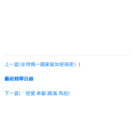
上一篇(全球獨一國家級加密揭密》)
藝術精華目錄
下一篇(「慈愛.奉獻.圓滿 馬祖)