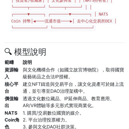
│ 投資者/收藏家│ │ 文化參與者 │ │（NATS持有者）│
└──────┬──────┘ └──────┬──────┘ │ │
┌──────▼──────┐ ┌────────▼────────┐ │ NATS
Coin 持幣│◀────流通市值────▶│ 去中心化交易所DEX │
└──────────────┘ └─────────────────┘
🔍 模型說明
範疇
說明
資源輸
與文化機構合作（如國立故宮博物院），取得國寶
入
級藝術品之合法IP授權。
核心平
建立NFT鑄造與交易平台，讓文化資產可於鏈上流
台
通，並引導至DAO治理架構中。
價值輸
透過文化數位藏品、IP延伸商品、教育應用、
出
AR/VR體驗等多元形式實現商業化。
NATS
1. 購買/交易數位國寶的媒介。
Coin角
2. 平台治理投票權力。
色
3. 參與文化DAO社群決策。